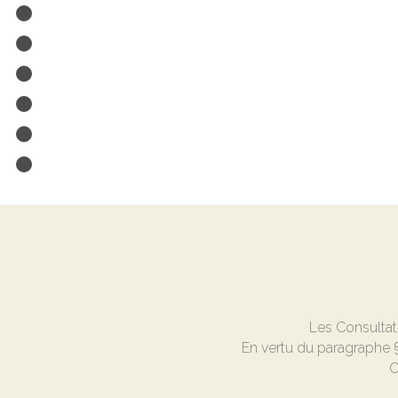
Les Consultat
En vertu du paragraphe § 
C