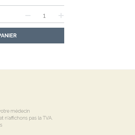
PANIER
 votre médecin
et n'affichons pas la TVA.
és