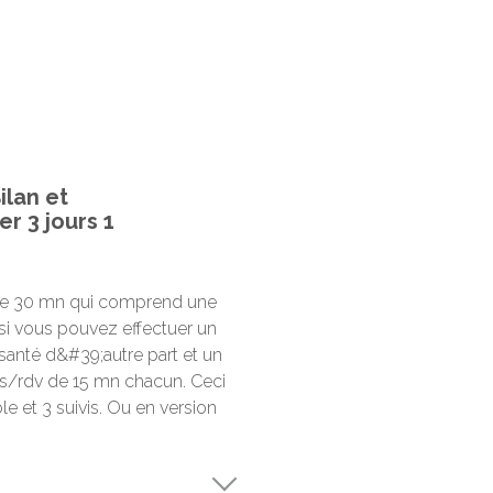
ilan et
 3 jours 1
 de 30 mn qui comprend une
 si vous pouvez effectuer un
santé d&#39;autre part et un
s/rdv de 15 mn chacun. Ceci
e et 3 suivis. Ou en version
.