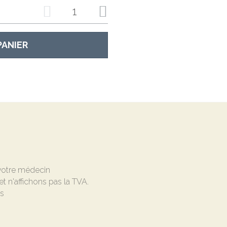
PANIER
 votre médecin
et n'affichons pas la TVA.
és