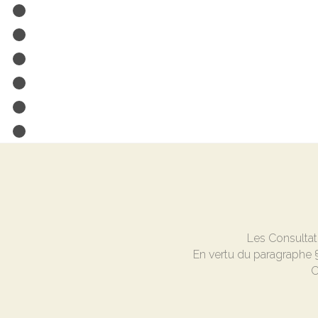
Les Consultat
En vertu du paragraphe § 
C