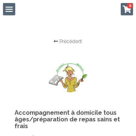
×
0
LES CATÉGORIES DE LA BOUTIQUE
Accueil
Toutes les catégories
Consultations
Précédent
Hotline
Bénédicte Ernoult
Spécialités / Formations
Boutique en ligne
Contacts
Accompagnement à domicile tous
âges/préparation de repas sains et
Prise de Rendez-vous
frais