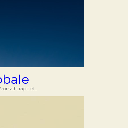
obale
Aromathérapie et...