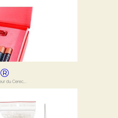
e®
r du Cerec,...